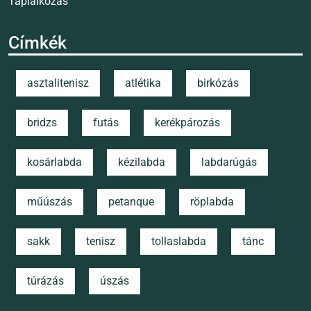
Táplálkozás
Címkék
asztalitenisz
atlétika
birkózás
bridzs
futás
kerékpározás
kosárlabda
kézilabda
labdarúgás
műúszás
petanque
röplabda
sakk
tenisz
tollaslabda
tánc
túrázás
úszás