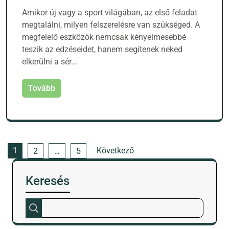
Amikor új vagy a sport világában, az első feladat
megtalálni, milyen felszerelésre van szükséged. A
megfelelő eszközök nemcsak kényelmesebbé
teszik az edzéseidet, hanem segítenek neked
elkerülni a sér...
Tovább
Bejegyzések
1
Következő
2
…
5
lapozása
Keresés