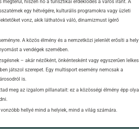
megtérül, hiszen nő a turisztikai érdeklődés a város iránt. A
szatérnek egy hétvégére, kulturális programokra vagy üzleti
fektetőket vonz, akik láthatóvá váló, dinamizmust ígérő
seményre. A közös élmény és a nemzetközi jelenlét erősíti a hely
 benyomást a vendégek szemében.
ezsgésnek – akár nézőként, önkéntesként vagy egyszerűen lelkes
ében játszol szerepet. Egy multisport esemény nemcsak a
árosodról is.
ttad meg az izgalom pillanatait: ez a közösségi élmény épp oly
dni.
 vonzóbb hellyé mind a helyiek, mind a világ számára.