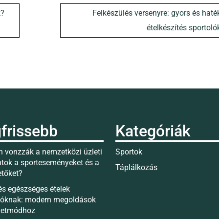
k?
Felkészülés versenyre: gyors és hat
ételkészítés sportol
frissebb
Kategóriák
 vonzzák a nemzetközi üzleti
Sportok
tok a sporteseményeket és a
Táplálkozás
etőket?
és egészséges ételek
lóknak: modern megoldások
életmódhoz