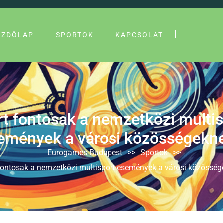
EZDŐLAP
SPORTOK
KAPCSOLAT
rt fontosak a nemzetközi multis
emények a városi közösségekn
Eurogames Budapest
>>
Sportok
>>
fontosak a nemzetközi multisport események a városi közössé