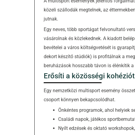
A multisport események jelentős forgalmat
közeli szállodák megtelnek, az éttermekben
jutnak.
Egy neves, több sportágat felvonultató vers
vásárolnak és közlekednek. A kiadott belépő
bevételei a város költségvetését is gyarapít
dekort készítő stúdiók) is profitálnak a meg
beruházások hosszabb távon is élénkítik a 
Erősíti a közösségi kohéziót
Egy nemzetközi multisport esemény összeta
csoport könnyen bekapcsolódhat.
Önkéntes programok, ahol helyiek s
Családi napok, játékos sportbemuta
Nyílt edzések és oktató workshopok,