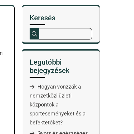
Keresés
y
k
em
Legutóbbi
bejegyzések
Hogyan vonzzák a
nemzetközi üzleti
központok a
sporteseményeket és a
befektetőket?
Gyors és egészséges