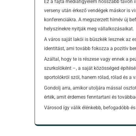
Ez a fajta médiafigyelem hosszabb távon is 
verseny után érkező vendégek máskor is vis
konferenciákra. A megszerzett hírnév új be
helyszínekre nyitják meg vállalkozásaikat.
A város saját lakói is büszkék lesznek az e
identitást, ami tovább fokozza a pozitív
Azáltal, hogy te is részese vagy ennek a p
szurkolóként –, a saját közösséged építés
sportolókról szól, hanem rólad, rólad és a v
Gondolj arra, amikor utoljára mással oszto
érték, amit érdemes fenntartani és továbba
Városod így válik élénkebb, befogadóbb és