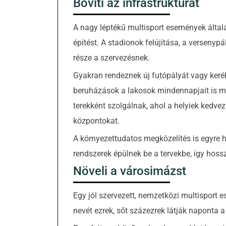
Bővíti az infrastruktúrát
A nagy léptékű multisport események általáb
építést. A stadionok felújítása, a versenyp
része a szervezésnek.
Gyakran rendeznek új futópályát vagy keré
beruházások a lakosok mindennapjait is me
terekként szolgálnak, ahol a helyiek kedve
központokat.
A környezettudatos megközelítés is egyre 
rendszerek épülnek be a tervekbe, így hossz
Növeli a városimázst
Egy jól szervezett, nemzetközi multisport 
nevét ezrek, sőt százezrek látják naponta a 