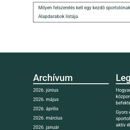
Bejegyzés
Milyen felszerelés kell egy kezdő sportolóna
navigáció
Alapdarabok listája
Archívum
Leg
2026. június
Hogyan
közpon
2026. május
befekt
2026. április
Gyors 
2026. március
sporto
aktív 
2026. január