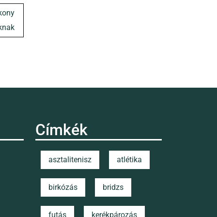
ékony
óknak
Címkék
asztalitenisz
atlétika
birkózás
bridzs
futás
kerékpározás