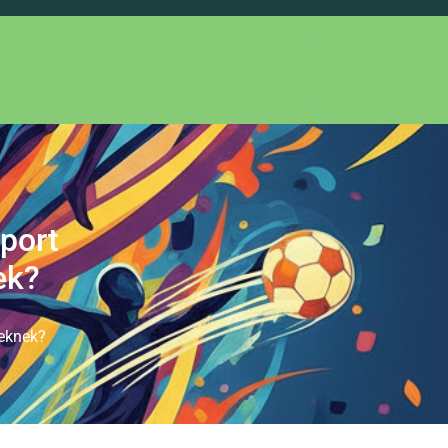
port
ek?
geknek?