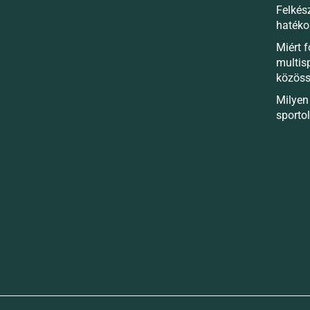
Felkés
hatéko
Miért 
multis
közös
Milyen 
sporto