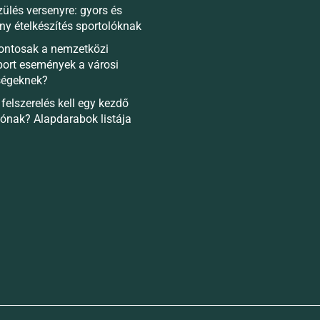
zülés versenyre: gyors és
ny ételkészítés sportolóknak
fontosak a nemzetközi
port események a városi
ségeknek?
felszerelés kell egy kezdő
lónak? Alapdarabok listája