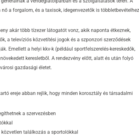
 generálnak a vendéglátóiparban és a szolgáltatások terén. A
 nő a forgalom, és a taxisok, idegenvezetők is többletbevételhe
eny akár több tízezer látogatót vonz, akik naponta étkeznek,
k, a televíziós közvetítési jogok és a szponzori szerződések
ják. Emellett a helyi kkv-k (például sportfelszerelés-kereskedők,
növekedett keresletből. A rendezvény előtt, alatt és után folyó
városi gazdasági életet.
rtó ereje abban rejlik, hogy minden korosztály és társadalmi
egíthetnek a szervezésben
tókkal
 közvetlen találkozás a sportolókkal