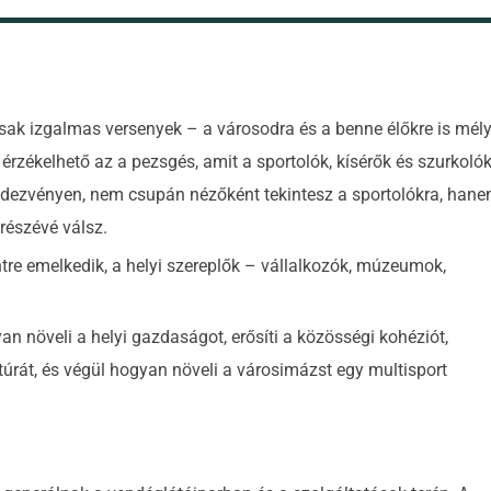
ak izgalmas versenyek – a városodra és a benne élőkre is mél
 érzékelhető az a pezsgés, amit a sportolók, kísérők és szurkoló
rendezvényen, nem csupán nézőként tekintesz a sportolókra, han
részévé válsz.
tre emelkedik, a helyi szereplők – vállalkozók, múzeumok,
 növeli a helyi gazdaságot, erősíti a közösségi kohéziót,
ruktúrát, és végül hogyan növeli a városimázst egy multisport