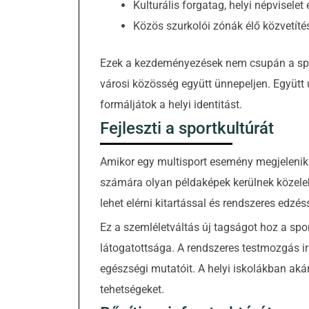
Kulturális forgatag, helyi népvisel
Közös szurkolói zónák élő közvetíté
Ezek a kezdeményezések nem csupán a spor
városi közösség együtt ünnepeljen. Együtt u
formáljátok a helyi identitást.
Fejleszti a sportkultúrát
Amikor egy multisport esemény megjelenik a
számára olyan példaképek kerülnek közeleb
lehet elérni kitartással és rendszeres edzéss
Ez a szemléletváltás új tagságot hoz a sp
látogatottsága. A rendszeres testmozgás ir
egészségi mutatóit. A helyi iskolákban aká
tehetségeket.