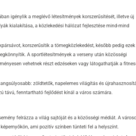
an igénylik a meglévő létesítmények korszerűsítését, illetve új
ályák kialakítása, a közlekedési hálózat fejlesztése mind-mind
kpársávot, korszerűsítik a tömegközlekedést, később pedig ezek
gkönnyítik. A sportlétesítmények a verseny után közösségi
zményesen vehetnek részt edzéseken vagy látogathatják a fitnes
hangsúlyosabb: zöldtetők, napelemes világítás és újrahasznosít
ú távú, fenntartható fejlődést kínál a város számára.
esemény felrázza a világ sajtóját és a közösségi médiát. A város
képernyőkön, ami pozitív színben tünteti fel a helyszínt.