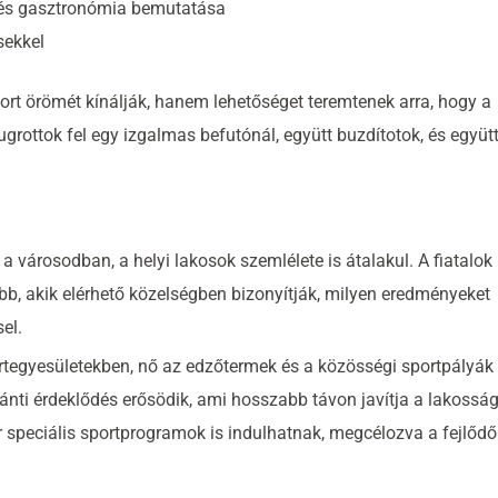
et és gasztronómia bemutatása
sekkel
t örömét kínálják, hanem lehetőséget teremtenek arra, hogy a
grottok fel egy izgalmas befutónál, együtt buzdítotok, és együt
 városodban, a helyi lakosok szemlélete is átalakul. A fiatalok
b, akik elérhető közelségben bizonyítják, milyen eredményeket
el.
ortegyesületekben, nő az edzőtermek és a közösségi sportpályák
ánti érdeklődés erősödik, ami hosszabb távon javítja a lakossá
r speciális sportprogramok is indulhatnak, megcélozva a fejlődő