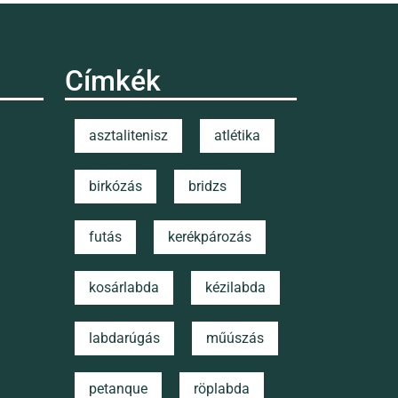
Címkék
asztalitenisz
atlétika
birkózás
bridzs
futás
kerékpározás
kosárlabda
kézilabda
labdarúgás
műúszás
petanque
röplabda