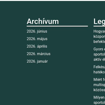
Archívum
Leg
2026. június
Hogyan
közpon
2026. május
befekt
2026. április
Gyors 
2026. március
sporto
aktív 
2026. január
Felkés
hatéko
Miért 
multis
közös
Milyen 
sporto