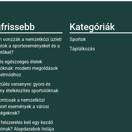
frissebb
Kategóriák
 vonzzák a nemzetközi üzleti
Sportok
tok a sporteseményeket és a
Táplálkozás
etőket?
és egészséges ételek
lóknak: modern megoldások
életmódhoz
zülés versenyre: gyors és
ny ételkészítés sportolóknak
fontosak a nemzetközi
port események a városi
ségeknek?
felszerelés kell egy kezdő
lónak? Alapdarabok listája