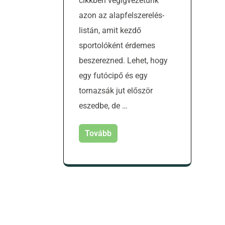
cikkben végigvezetünk
azon az alapfelszerelés-
listán, amit kezdő
sportolóként érdemes
beszerezned. Lehet, hogy
egy futócipő és egy
tornazsák jut először
eszedbe, de …
Tovább