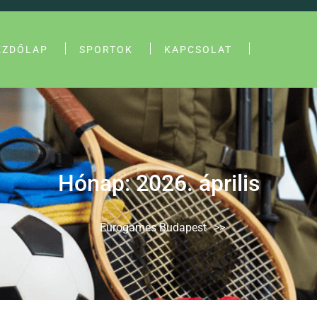
EZDŐLAP
SPORTOK
KAPCSOLAT
Hónap:
2026. április
Eurogames Budapest
>>