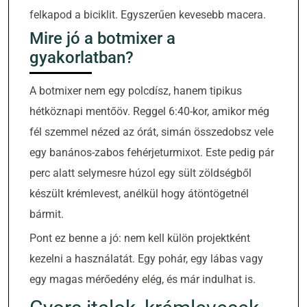
felkapod a biciklit. Egyszerűen kevesebb macera.
Mire jó a botmixer a
gyakorlatban?
A botmixer nem egy polcdísz, hanem tipikus
hétköznapi mentőöv. Reggel 6:40-kor, amikor még
fél szemmel nézed az órát, simán összedobsz vele
egy banános-zabos fehérjeturmixot. Este pedig pár
perc alatt selymesre húzol egy sült zöldségből
készült krémlevest, anélkül hogy átöntögetnél
bármit.
Pont ez benne a jó: nem kell külön projektként
kezelni a használatát. Egy pohár, egy lábas vagy
egy magas mérőedény elég, és már indulhat is.