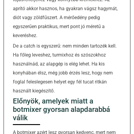
aprító akkor hasznos, ha gyakran vágsz hagymát,
diót vagy zöldfűszert. A mérőedény pedig
egyszerűen praktikus, mert pont jó méretű a
keveréshez.
De a catch is egyszerű: nem minden tartozék kell.
Ha főleg leveshez, turmixhoz és szószokhoz
használnád, az alapgép is elég lehet. Ha kis
konyhában élsz, még jobb érzés lesz, hogy nem
foglal feleslegesen helyet egy fél tucat ritkán
használt kiegészítő.
Előnyök, amelyek miatt a
botmixer gyorsan alapdarabbá
válik
A botmixer azért lesz gyorsan kedvenc, mert nem