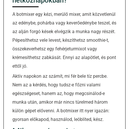
hétköznapokban?
A botmixer egy kézi, merülő mixer, amit közvetlenül
az edénybe, pohárba vagy keverőedénybe teszel, és
az alján forgó kések elvégzik a munka nagy részét.
Pépesíthetsz vele levest, készíthetsz smoothie-t,
összekeverhetsz egy fehérjeturmixot vagy
krémesíthetsz zabkását. Ennyi az alapötlet, és pont
ettől jó.
Aktív napokon az számít, mi fér bele tíz percbe.
Nem az a kérdés, hogy tudsz-e főzni valami
egészségeset, hanem az, hogy megcsinálod-e
munka után, amikor már nincs türelmed három
külön gépet elővenni. A botmixer itt nyer igazán:
gyorsan előkapod, használod, leöblíted, kész.