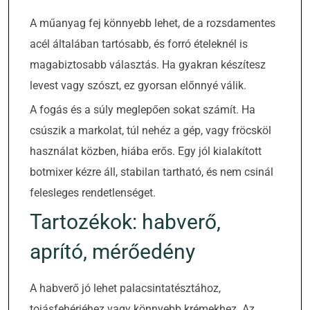
A műanyag fej könnyebb lehet, de a rozsdamentes
acél általában tartósabb, és forró ételeknél is
magabiztosabb választás. Ha gyakran készítesz
levest vagy szószt, ez gyorsan előnnyé válik.
A fogás és a súly meglepően sokat számít. Ha
csúszik a markolat, túl nehéz a gép, vagy fröcsköl
használat közben, hiába erős. Egy jól kialakított
botmixer kézre áll, stabilan tartható, és nem csinál
felesleges rendetlenséget.
Tartozékok: habverő,
aprító, mérőedény
A habverő jó lehet palacsintatésztához,
tojásfehérjéhez vagy könnyebb krémekhez. Az