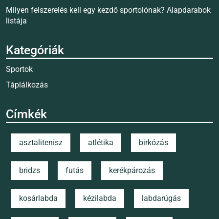
Milyen felszerelés kell egy kezdő sportolónak? Alapdarabok
listája
Kategóriák
Sportok
Táplálkozás
Címkék
asztalitenisz
atlétika
birkózás
bridzs
futás
kerékpározás
kosárlabda
kézilabda
labdarúgás