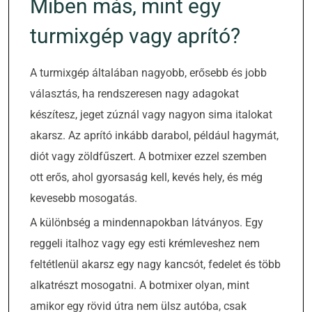
Miben más, mint egy
turmixgép vagy aprító?
A turmixgép általában nagyobb, erősebb és jobb
választás, ha rendszeresen nagy adagokat
készítesz, jeget zúznál vagy nagyon sima italokat
akarsz. Az aprító inkább darabol, például hagymát,
diót vagy zöldfűszert. A botmixer ezzel szemben
ott erős, ahol gyorsaság kell, kevés hely, és még
kevesebb mosogatás.
A különbség a mindennapokban látványos. Egy
reggeli italhoz vagy egy esti krémleveshez nem
feltétlenül akarsz egy nagy kancsót, fedelet és több
alkatrészt mosogatni. A botmixer olyan, mint
amikor egy rövid útra nem ülsz autóba, csak