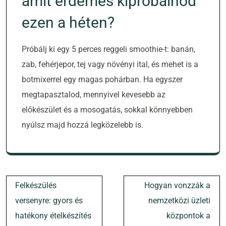
amit érdemes kipróbálnod
ezen a héten?
Próbálj ki egy 5 perces reggeli smoothie-t: banán,
zab, fehérjepor, tej vagy növényi ital, és mehet is a
botmixerrel egy magas pohárban. Ha egyszer
megtapasztalod, mennyivel kevesebb az
előkészület és a mosogatás, sokkal könnyebben
nyúlsz majd hozzá legközelebb is.
Bejegyzés
Felkészülés
Hogyan vonzzák a
navigáció
versenyre: gyors és
nemzetközi üzleti
hatékony ételkészítés
központok a