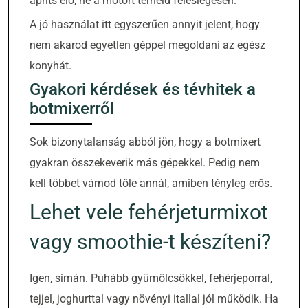
apríts elő, ne a motort terheld feleslegesen.
A jó használat itt egyszerűen annyit jelent, hogy
nem akarod egyetlen géppel megoldani az egész
konyhát.
Gyakori kérdések és tévhitek a
botmixerről
Sok bizonytalanság abból jön, hogy a botmixert
gyakran összekeverik más gépekkel. Pedig nem
kell többet várnod tőle annál, amiben tényleg erős.
Lehet vele fehérjeturmixot
vagy smoothie-t készíteni?
Igen, simán. Puhább gyümölcsökkel, fehérjeporral,
tejjel, joghurttal vagy növényi itallal jól működik. Ha