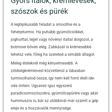
Gyors italok, krémlevesek,
szószok és pürék
A legtipikusabb feladat a smoothie és a
fehérjeturmix. Ha puhább gyümölcsökkel,
joghurttal, tejjel vagy növényi itallal dolgozol, a
botmixer bőven elég. Zabkását is krémesebbé
tehetsz vele, főleg ha szereted a simább állagot.
Meleg ételeknél még kényelmesebb. A
zöldségkrémlevest közvetlenül a lábasban
turmixolhatod össze, így nem kell forró ételt ide-
oda önteni. Ugyanez igaz egyszerű
paradicsomszószokra, gyümölcspürére vagy akár
hummuszra is, bár az utóbbinál már számít a gép
ereje és a hozzávalók mennyisége.