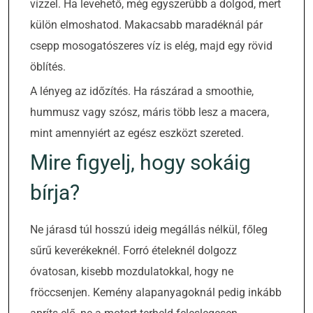
vízzel. Ha levehető, még egyszerűbb a dolgod, mert
külön elmoshatod. Makacsabb maradéknál pár
csepp mosogatószeres víz is elég, majd egy rövid
öblítés.
A lényeg az időzítés. Ha rászárad a smoothie,
hummusz vagy szósz, máris több lesz a macera,
mint amennyiért az egész eszközt szereted.
Mire figyelj, hogy sokáig
bírja?
Ne járasd túl hosszú ideig megállás nélkül, főleg
sűrű keverékeknél. Forró ételeknél dolgozz
óvatosan, kisebb mozdulatokkal, hogy ne
fröccsenjen. Kemény alapanyagoknál pedig inkább