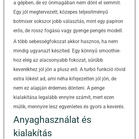
a gépben, de ez önmagában nem dönt el semmit.
Egy jól megtervezett, közepes teljesítményű
botmixer sokszor jobb választás, mint egy papíron
erős, de rossz fogású vagy gyenge pengés modell.
A több sebességfokozat akkor hasznos, ha nem
mindig ugyanazt készíted. Egy könnyű smoothie-
hoz elég az alacsonyabb fokozat, sűrűbb
keverékhez jól jön a plusz erő. A turbó funkció rövid
extra lökést ad, ami néha kifejezetten jól jön, de
nem ez alapján érdemes dönteni. A penge
kialakítása legalább ennyire számít, mert ezen
múlik, mennyire lesz egyenletes és gyors a keverés.
Anyaghasználat és
kialakítás