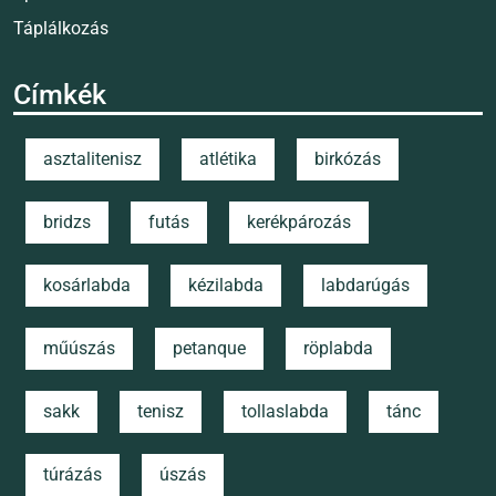
Táplálkozás
Címkék
asztalitenisz
atlétika
birkózás
bridzs
futás
kerékpározás
kosárlabda
kézilabda
labdarúgás
műúszás
petanque
röplabda
sakk
tenisz
tollaslabda
tánc
túrázás
úszás