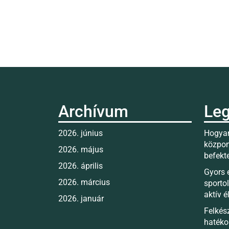
Archívum
Leg
2026. június
Hogyan
közpon
2026. május
befekt
2026. április
Gyors 
2026. március
sporto
aktív 
2026. január
Felkés
hatéko