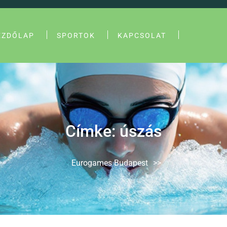
EZDŐLAP
SPORTOK
KAPCSOLAT
Címke:
úszás
Eurogames Budapest
>>