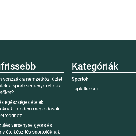
frissebb
Kategóriák
 vonzzák a nemzetközi üzleti
Sportok
tok a sporteseményeket és a
Táplálkozás
etőket?
és egészséges ételek
lóknak: modern megoldások
életmódhoz
zülés versenyre: gyors és
ny ételkészítés sportolóknak