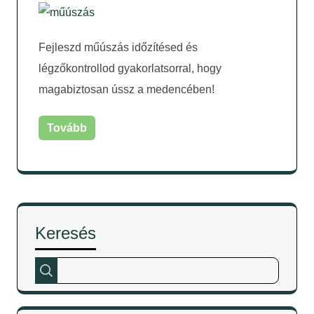
Fejleszd műúszás időzítésed és
légzőkontrollod gyakorlatsorral, hogy
magabiztosan ússz a medencében!
Tovább
Keresés