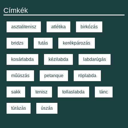
Címkék
asztalitenisz
atlétika
birkózás
bridzs
futás
kerékpározás
kosárlabda
kézilabda
labdarúgás
műúszás
petanque
röplabda
sakk
tenisz
tollaslabda
tánc
túrázás
úszás