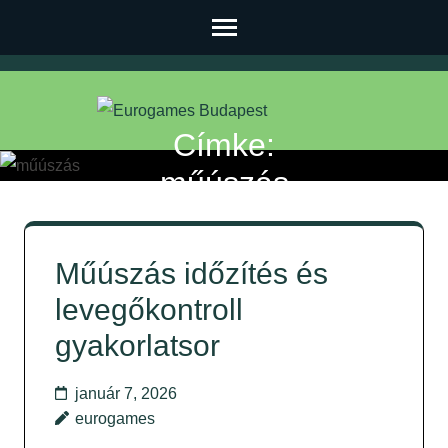
Skip
to
content
(Press
Enter)
Címke:
műúszás
Eurogames Budapest
>>
Műúszás időzítés és
levegőkontroll
gyakorlatsor
január 7, 2026
eurogames