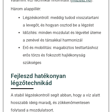
valamint vízi technikai finomítást (
mszusz.hu
).
Három alappillér:
Légzéskontroll: meddig tudod visszatartani
a levegőt, és hogyan osztod be a légzést
Időzítés: minden mozdulat és légvétel üteme
a zenével és társakkal harmonizál
Erő és mobilitás: magabiztos testtartáshoz
erős törzs és fokozott hajlékonyság
szükséges
Fejleszd hatékonyan
légzőtechnikád
A stabil légzéskontroll segít abban, hogy a víz alatt
hosszabb ideig maradj, és zökkenőmentesen
folytasd a mozdulatsort.