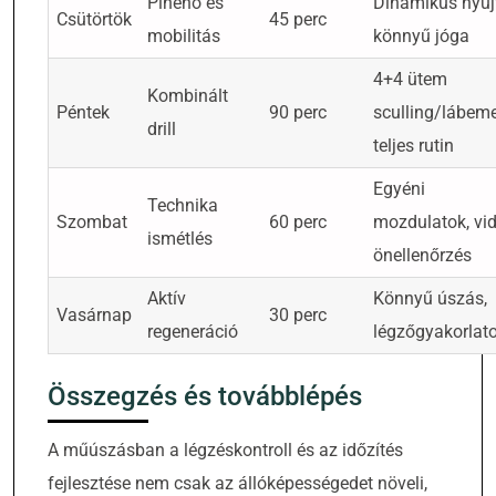
Pihenő és
Dinamikus nyúj
Csütörtök
45 perc
mobilitás
könnyű jóga
4+4 ütem
Kombinált
Péntek
90 perc
sculling/lábeme
drill
teljes rutin
Egyéni
Technika
Szombat
60 perc
mozdulatok, vi
ismétlés
önellenőrzés
Aktív
Könnyű úszás,
Vasárnap
30 perc
regeneráció
légzőgyakorlat
Összegzés és továbblépés
A műúszásban a légzéskontroll és az időzítés
fejlesztése nem csak az állóképességedet növeli,