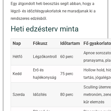
Egy átgondolt heti beosztás segít abban, hogy a
légző- és időzítésgyakorlatok ne maradjanak ki a
rendszeres edzésből.
Heti edzésterv minta
Nap
Fókusz
Időtartam
Fő gyakorlat
Apnoe sorozato
Hétfő
Légzőkontroll
60 perc
pranayama, pla
Erő és
Hollow hold, hí
Kedd
75 perc
hajlékonyság
tartás, jógalégz
Sculling ütemre
Szerda
Időzítés
80 perc
metronóm, zene
kűr elemzés