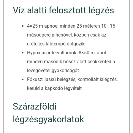
Víz alatti felosztott légzés
4×25 m apnoe: minden 25 méteren 10–15
másodperc pihenővel, közben csak az
erőteljes lábtempó dolgozik
Hypoxiás intervallumok: 8×50 m, ahol
minden második hossz alatt csökkented a
levegővétel gyakoriságát
Fókusz: lassú belégzés, kontrollált kilégzés,
kerüld a kapkodó légvételt
Szárazföldi
légzésgyakorlatok