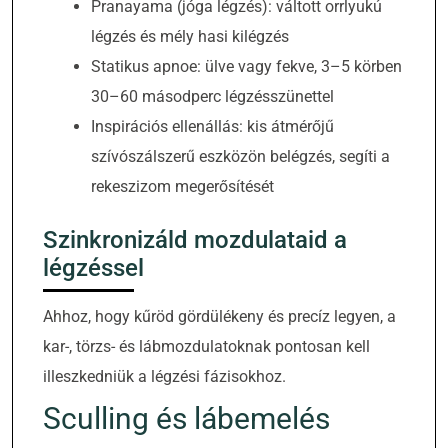
Pranayama (jóga légzés): váltott orrlyukú
légzés és mély hasi kilégzés
Statikus apnoe: ülve vagy fekve, 3–5 körben
30–60 másodperc légzésszünettel
Inspirációs ellenállás: kis átmérőjű
szívószálszerű eszközön belégzés, segíti a
rekeszizom megerősítését
Szinkronizáld mozdulataid a
légzéssel
Ahhoz, hogy kűröd gördülékeny és precíz legyen, a
kar-, törzs- és lábmozdulatoknak pontosan kell
illeszkedniük a légzési fázisokhoz.
Sculling és lábemelés