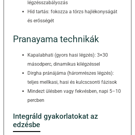
légzésszabályozás
Híd tartás: fokozza a törzs hajlékonyságát
és erősségét
Pranayama technikák
Kapalabhati (gyors hasi légzés): 3×30
másodperc, dinamikus kilégzéssel
Dirgha pránájáma (háromrészes légzés):
teljes mellkasi, hasi és kulcscsonti fázisok
Mindezt ülésben vagy fekvésben, napi 5–10
percben
Integráld gyakorlatokat az
edzésbe