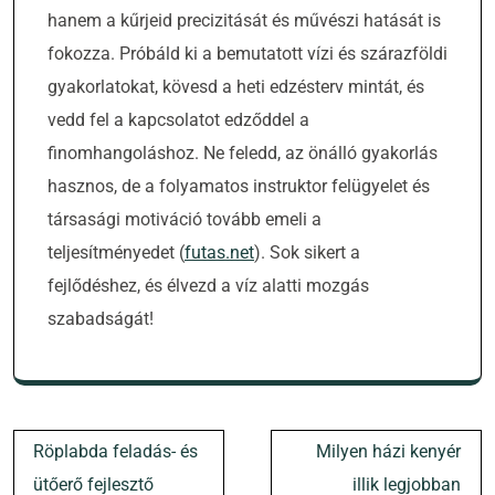
hanem a kűrjeid precizitását és művészi hatását is
fokozza. Próbáld ki a bemutatott vízi és szárazföldi
gyakorlatokat, kövesd a heti edzésterv mintát, és
vedd fel a kapcsolatot edződdel a
finomhangoláshoz. Ne feledd, az önálló gyakorlás
hasznos, de a folyamatos instruktor felügyelet és
társasági motiváció tovább emeli a
teljesítményedet (
futas.net
). Sok sikert a
fejlődéshez, és élvezd a víz alatti mozgás
szabadságát!
Bejegyzés
Röplabda feladás- és
Milyen házi kenyér
navigáció
ütőerő fejlesztő
illik legjobban