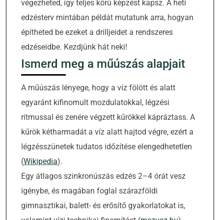
végezheted, így teljes körű képzést kapsz. A heti
edzésterv mintában példát mutatunk arra, hogyan
építheted be ezeket a drilljeidet a rendszeres
edzéseidbe. Kezdjünk hát neki!
Ismerd meg a műúszás alapjait
A műúszás lényege, hogy a víz fölött és alatt
egyaránt kifinomult mozdulatokkal, légzési
ritmussal és zenére végzett kűrökkel kápráztass. A
kűrök kétharmadát a víz alatt hajtod végre, ezért a
légzésszünetek tudatos időzítése elengedhetetlen
(
Wikipedia
).
Egy átlagos szinkronúszás edzés 2–4 órát vesz
igénybe, és magában foglal szárazföldi
gimnasztikai, balett- és erősítő gyakorlatokat is,