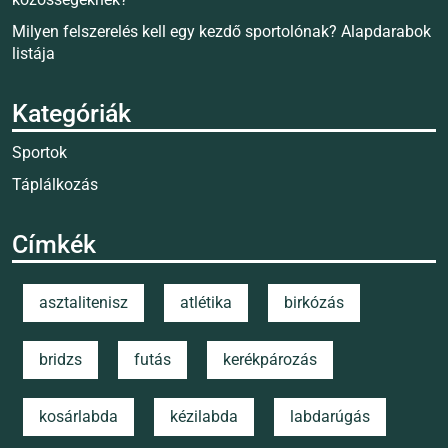
Milyen felszerelés kell egy kezdő sportolónak? Alapdarabok
listája
Kategóriák
Sportok
Táplálkozás
Címkék
asztalitenisz
atlétika
birkózás
bridzs
futás
kerékpározás
kosárlabda
kézilabda
labdarúgás