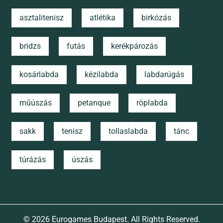
asztalitenisz
atlétika
birkózás
bridzs
futás
kerékpározás
kosárlabda
kézilabda
labdarúgás
műúszás
petanque
röplabda
sakk
tenisz
tollaslabda
tánc
túrázás
úszás
© 2026
Eurogames Budapest
. All Rights Reserved.