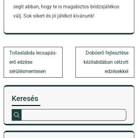
segít abban, hogy te is magabiztos bridzsjátékos
válj. Sok sikert és jó játékot kívánunk!
Bejegyzés
Tollaslabda lecsapás-
Dobóerő fejlesztése
navigáció
erő edzése
kézilabdában célzott
sérülésmentesen
edzésekkel
Keresés