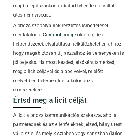
majd a lejátszáskor próbálod teljesíteni a vállalt
ütésmennyiséget.
A bridzs szabályainak részletes ismertetését
megtalálod a
Contract bridge
oldalon, de a
licitrendszerek elsajátítása nélkülözhetetlen ahhoz,
hogy magabiztosan ülj asztalhoz és versenyeken is
jól teljesíts. Ha most kezded, elsőként ismerkedj
meg a licit céljával és alapelveivel, mielőtt
mélyebben belemerülnél a különböző
rendszerekbe.
Értsd meg a licit célját
A licit a bridzs kommunikációs szakasza, ahol a
partnerednek és az ellenfeleknek jelzed, hány ütést
vállalsz el és melyik színben vagy sanszban (külön