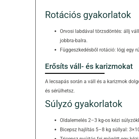
Rotációs gyakorlatok
Orvosi labdával törzsdöntés: állj vál
jobbra-balra.
Függeszkedésből rotáció: lógj egy r
Erősíts váll- és karizmokat
A lecsapás során a váll és a karizmok dol
és sérülhetsz.
Súlyzó gyakorlatok
Oldalemelés 2–3 kg-os kézi súlyzókk
Bicepsz hajlítás 5–8 kg súllyal: 3×1
Tricepsz nyújtás fej mögött egy kézi