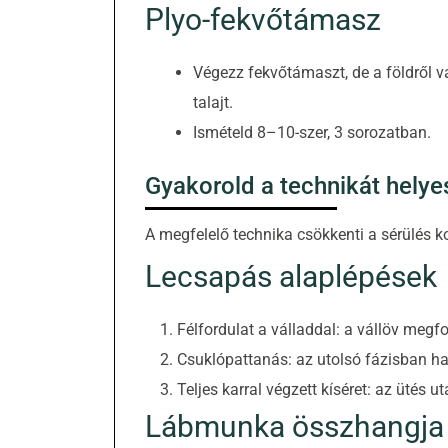
Plyo-fekvőtámasz
Végezz fekvőtámaszt, de a földről v
talajt.
Ismételd 8–10-szer, 3 sorozatban.
Gyakorold a technikát helye
A megfelelő technika csökkenti a sérülés ko
Lecsapás alaplépések
Félfordulat a válladdal: a vállöv megf
Csuklópattanás: az utolsó fázisban h
Teljes karral végzett kíséret: az ütés
Lábmunka összhangja