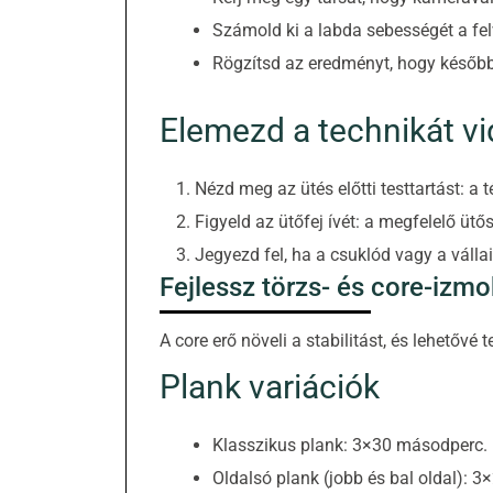
Számold ki a labda sebességét a felv
Rögzítsd az eredményt, hogy később
Elemezd a technikát v
Nézd meg az ütés előtti testtartást: a 
Figyeld az ütőfej ívét: a megfelelő ütős
Jegyezd fel, ha a csuklód vagy a válla
Fejlessz törzs- és core-izmo
A core erő növeli a stabilitást, és lehetővé 
Plank variációk
Klasszikus plank: 3×30 másodperc. Fi
Oldalsó plank (jobb és bal oldal): 