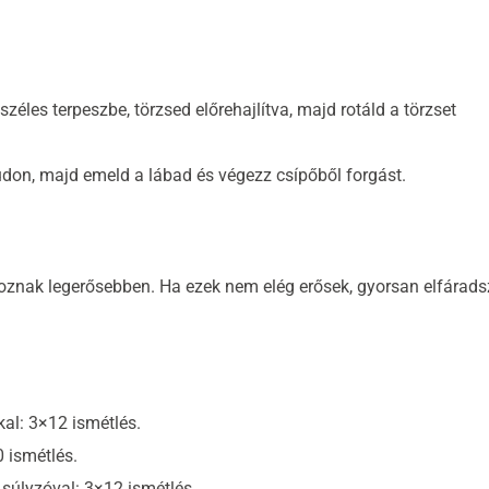
lszéles terpeszbe, törzsed előrehajlítva, majd rotáld a törzset
údon, majd emeld a lábad és végezz csípőből forgást.
goznak legerősebben. Ha ezek nem elég erősek, gyorsan elfárads
al: 3×12 ismétlés.
0 ismétlés.
 súlyzóval: 3×12 ismétlés.