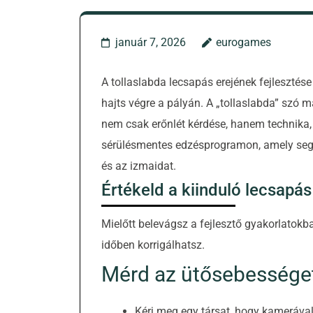
január 7, 2026
eurogames
A tollaslabda lecsapás erejének fejleszté
hajts végre a pályán. A „tollaslabda” szó mag
nem csak erőnlét kérdése, hanem technika, 
sérülésmentes edzésprogramon, amely segít
és az izmaidat.
Értékeld a kiinduló lecsapás
Mielőtt belevágsz a fejlesztő gyakorlatokba,
időben korrigálhatsz.
Mérd az ütősebessége
Kérj meg egy társat, hogy kamerával 