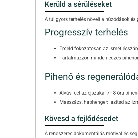
Kerüld a sérüléseket
A túl gyors terhelés növeli a húzódások és
Progresszív terhelés
Emeld fokozatosan az ismétlésszámo
Tartalmazzon minden edzés pihenő
Pihenő és regenerálód
Alvás: cél az éjszakai 7–8 óra pihen
Masszázs, habhenger: lazítsd az iz
Kövesd a fejlődésedet
A rendszeres dokumentálás motivál és segít