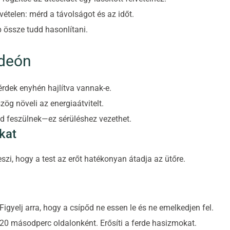
ételen: mérd a távolságot és az időt.
 össze tudd hasonlítani.
ideón
térdek enyhén hajlítva vannak-e.
zög növeli az energiaátvitelt.
id feszülnek—ez sérüléshez vezethet.
kat
teszi, hogy a test az erőt hatékonyan átadja az ütőre.
gyelj arra, hogy a csípőd ne essen le és ne emelkedjen fel.
3×20 másodperc oldalonként. Erősíti a ferde hasizmokat.