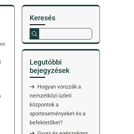
Keresés
erő
Legutóbbi
t
bejegyzések
Hogyan vonzzák a
nemzetközi üzleti
s
központok a
sporteseményeket és a
befektetőket?
Gyors és egészséges