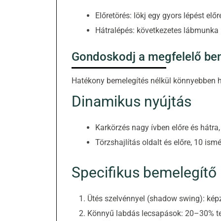
Előretörés: lökj egy gyors lépést előre
Hátralépés: következetes lábmunka ke
Gondoskodj a megfelelő bem
Hatékony bemelegítés nélkül könnyebben h
Dinamikus nyújtás
Karkörzés nagy ívben előre és hátra,
Törzshajlítás oldalt és előre, 10 ism
Specifikus bemelegítő
Ütés szelvénnyel (shadow swing): képze
Könnyű labdás lecsapások: 20–30% ter