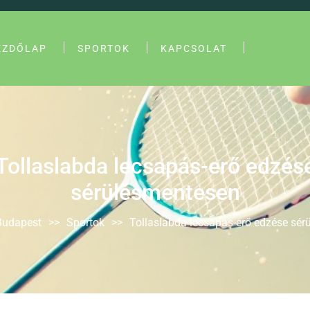
EZDŐLAP
SPORTOK
KAPCSOLAT
Tollaslabda lecsapás-erő edzés
sérülésmentesen
Budapest
>>
Sportok
>>
Tollaslabda lecsapás-erő edzése sé