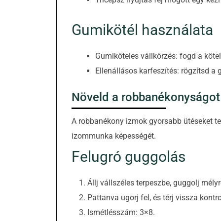
Gumikötél használata
Gumiköteles vállkörzés: fogd a kötel
Ellenállásos karfeszítés: rögzítsd 
Növeld a robbanékonyságot
A robbanékony izmok gyorsabb ütéseket tes
izommunka képességét.
Felugró guggolás
Állj vállszéles terpeszbe, guggolj mélyr
Pattanva ugorj fel, és térj vissza kontro
Ismétlésszám: 3×8.