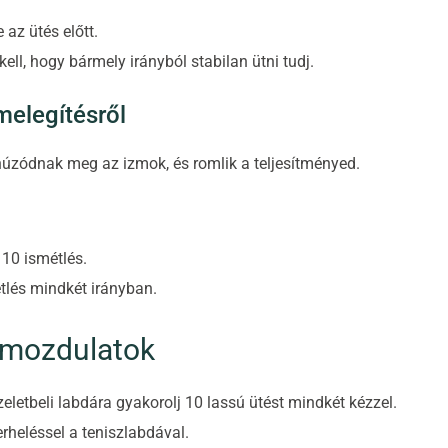
 az ütés előtt.
ll, hogy bármely irányból stabilan ütni tudj.
elegítésről
úzódnak meg az izmok, és romlik a teljesítményed.
 10 ismétlés.
étlés mindkét irányban.
 mozdulatok
letbeli labdára gyakorolj 10 lassú ütést mindkét kézzel.
heléssel a teniszlabdával.