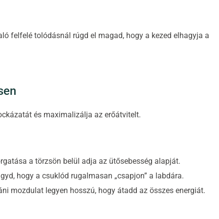
aló felfelé tolódásnál rúgd el magad, hogy a kezed elhagyja a
sen
ckázatát és maximalizálja az erőátvitelt.
orgatása a törzsön belül adja az ütősebesség alapját.
agyd, hogy a csuklód rugalmasan „csapjon” a labdára.
 utáni mozdulat legyen hosszú, hogy átadd az összes energiát.