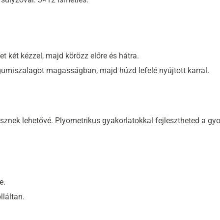
et két kézzel, majd körözz előre és hátra.
a gumiszalagot magasságban, majd húzd lefelé nyújtott karral.
znek lehetővé. Plyometrikus gyakorlatokkal fejlesztheted a gyo
e.
lláltan.