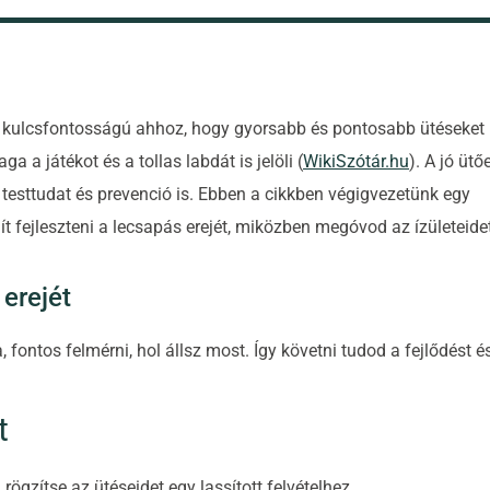
se kulcsfontosságú ahhoz, hogy gyorsabb és pontosabb ütéseket
a a játékot és a tollas labdát is jelöli (
WikiSzótár.hu
). A jó ütő
testtudat és prevenció is. Ebben a cikkben végigvezetünk egy
 fejleszteni a lecsapás erejét, miközben megóvod az ízületeide
 erejét
 fontos felmérni, hol állsz most. Így követni tudod a fejlődést é
t
rögzítse az ütéseidet egy lassított felvételhez.